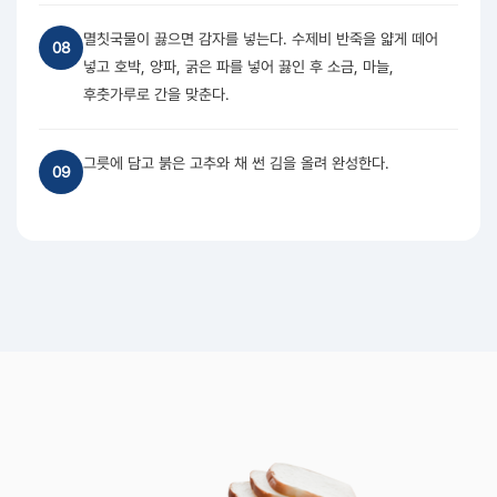
멸칫국물이 끓으면 감자를 넣는다. 수제비 반죽을 얇게 떼어
08
넣고 호박, 양파, 굵은 파를 넣어 끓인 후 소금, 마늘,
후춧가루로 간을 맞춘다.
그릇에 담고 붉은 고추와 채 썬 김을 올려 완성한다.
09