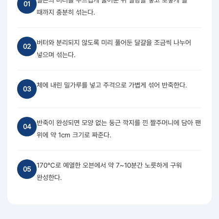
실온의 버터를 부드럽게 풀어준 뒤 설탕을 넣고 뽀얗게 될
01
때까지 충분히 섞는다.
버터와 분리되지 않도록 미리 풀어둔 달걀을 조금씩 나누어
02
넣으며 섞는다.
체에 내린 밀가루를 넣고 주걱으로 가볍게 섞어 반죽한다.
03
반죽이 완성되면 모양 없는 둥근 깍지를 낀 짤주머니에 담아 팬
04
위에 약 1cm 크기로 짜준다.
170℃로 예열한 오븐에서 약 7~10분간 노릇하게 구워
05
완성한다.