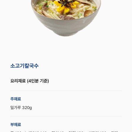
소고기칼국수
요리재료
(4인분 기준)
주재료
밀가루 320g
부재료