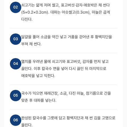
쇠고기는 얇게 저며 썰고, 표고버섯·감자·애호박은 채 썬다
02
(5×0.2×0.2cm). 대파는 어슷썰고(0.3cm), 마늘은 곱게
다진다.
달걀을 풀어 소금을 약간 넣고 거품을 걷어낸 후 황백지단을
03
부쳐 채 썬다.
멸치를 우려낸 물에 쇠고기와 표고버섯, 감자를 먼저 넣고
04
끓인다. 이후 칼국수 면을 넣어 다시 끓인 뒤 마지막으로
애호박을 넣고 익힌다.
국수가 익으면 재래간장, 소금, 다진 마늘, 참기름으로 간을
05
맞춘 후 대파를 넣는다.
완성된 칼국수를 그릇에 담고 황백지단과 채 썬 김을 고명으로
06
올린다.