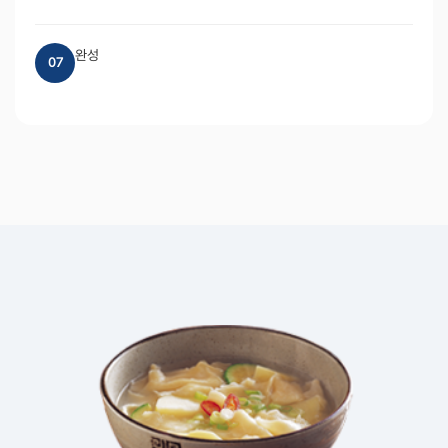
완성
07