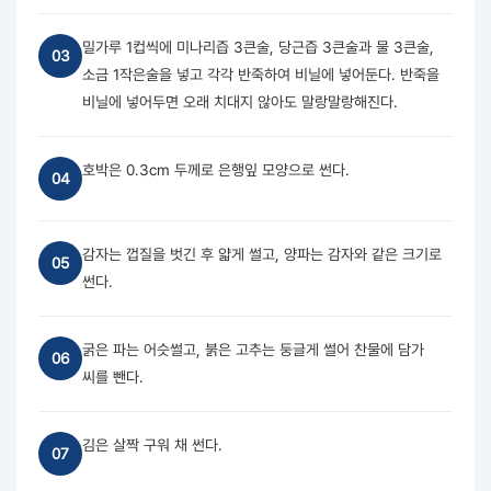
밀가루 1컵씩에 미나리즙 3큰술, 당근즙 3큰술과 물 3큰술,
03
소금 1작은술을 넣고 각각 반죽하여 비닐에 넣어둔다. 반죽을
비닐에 넣어두면 오래 치대지 않아도 말랑말랑해진다.
호박은 0.3cm 두께로 은행잎 모양으로 썬다.
04
감자는 껍질을 벗긴 후 얇게 썰고, 양파는 감자와 같은 크기로
05
썬다.
굵은 파는 어슷썰고, 붉은 고추는 둥글게 썰어 찬물에 담가
06
씨를 뺀다.
김은 살짝 구워 채 썬다.
07