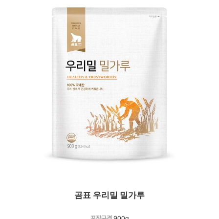
곰표 우리밀 밀가루
포장규격
900g